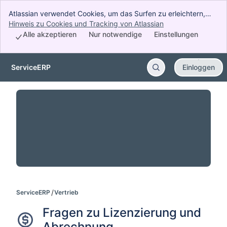
Atlassian verwendet Cookies, um das Surfen zu erleichtern,
Analysen und Recherchen durchzuführen und Werbung zu
Hinweis zu Cookies und Tracking von Atlassian
, (opens new wind
betreiben. Akzeptieren Sie alle Cookies, um anzugeben, dass
Alle akzeptieren
Nur notwendige
Einstellungen
Sie unserer Verwendung von Cookies auf Ihrem Gerät
zustimmen.
ServiceERP
Einloggen
Zum Hauptinhalt springen
ServiceERP
Vertrieb
Fragen zu Lizenzierung und 
Abrechnung